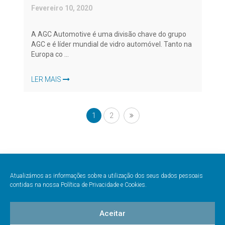
Fevereiro 10, 2020
A AGC Automotive é uma divisão chave do grupo
AGC e é líder mundial de vidro automóvel. Tanto na
Europa co ...
LER MAIS
1
2
Atualizámos as informações sobre a utilização dos seus dados pessoais
contidas na nossa Política de Privacidade e Cookies.
Livro de Reclamações
|
Política de Privacidade
|
Resolução de conflitos
Aceitar
Gestglass © 2020 Todos os direitos reservados |